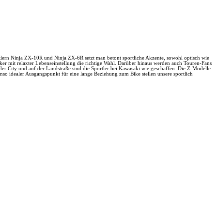
rtlern Ninja ZX-10R und Ninja ZX-6R setzt man betont sportliche Akzente, sowohl optisch wie
ker mit relaxter Lebenseinstellung die richtige Wahl. Darüber hinaus werden auch Touren-Fans
r City und auf der Landstraße sind die Sportler bei Kawasaki wie geschaffen. Die Z-Modelle
enso idealer Ausgangspunkt für eine lange Beziehung zum Bike stellen unsere sportlich