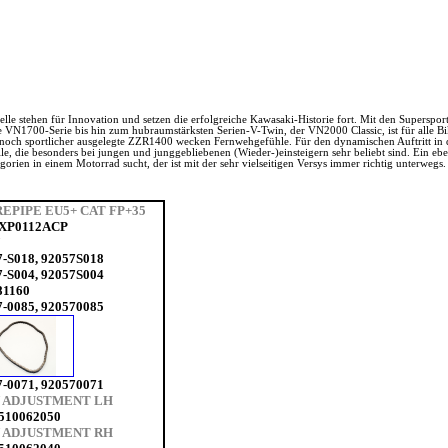
elle stehen für Innovation und setzen die erfolgreiche Kawasaki-Historie fort. Mit den Superspo
 VN1700-Serie bis hin zum hubraumstärksten Serien-V-Twin, der VN2000 Classic, ist für alle Bi
ch sportlicher ausgelegte ZZR1400 wecken Fernwehgefühle. Für den dynamischen Auftritt in de
le, die besonders bei jungen und junggebliebenen (Wieder-)einsteigern sehr beliebt sind. Ein eb
ien in einem Motorrad sucht, der ist mit der sehr vielseitigen Versys immer richtig unterwegs.
EPIPE EU5+ CAT FP+35
XP0112ACP
7-S018, 92057S018
7-S004, 92057S004
81160
7-0085, 920570085
7-0071, 920570071
 ADJUSTMENT LH
10062050
 ADJUSTMENT RH