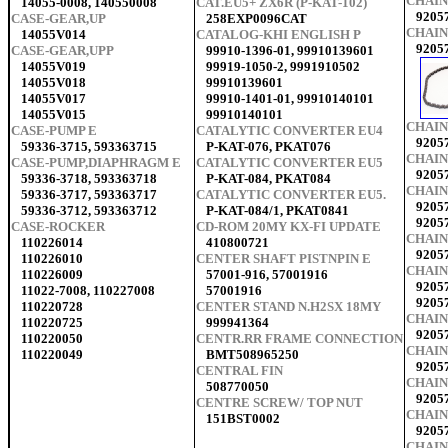
CHAIN
14055-0008, 140550008
CAT.EU5+ ZX6R (P-KAT-102)
9205
CASE-GEAR,UP
258EXP0096CAT
CHAIN
14055V014
CATALOG-KHI ENGLISH P
9205
CASE-GEAR,UPP
99910-1396-01, 99910139601
14055V019
99919-1050-2, 9991910502
14055V018
99910139601
14055V017
99910-1401-01, 99910140101
14055V015
99910140101
CHAIN
CASE-PUMP E
CATALYTIC CONVERTER EU4
9205
59336-3715, 593363715
P-KAT-076, PKAT076
CHAIN
CASE-PUMP,DIAPHRAGM E
CATALYTIC CONVERTER EU5
9205
59336-3718, 593363718
P-KAT-084, PKAT084
CHAIN
59336-3717, 593363717
CATALYTIC CONVERTER EU5.
92057
59336-3712, 593363712
P-KAT-084/1, PKAT0841
9205
CASE-ROCKER
CD-ROM 20MY KX-FI UPDATE
CHAIN
110226014
410800721
9205
110226010
CENTER SHAFT PISTNPIN E
CHAIN
110226009
57001-916, 57001916
9205
11022-7008, 110227008
57001916
9205
110220728
CENTER STAND N.H2SX 18MY
CHAIN
110220725
999941364
9205
110220050
CENTR.RR FRAME CONNECTION
CHAIN
110220049
BMT508965250
9205
CENTRAL FIN
CHAIN
508770050
9205
CENTRE SCREW/ TOP NUT
CHAIN
151BST0002
9205
CHAIN