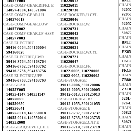
BMT5
14057V004
110226012
CHAIN
CASE-COMP-GEAR,DIFF,L E
110226011
9205
14057-1004, 140571004
110220730
9205
CASE-COMP-GEAR,LH
CASE-ROCKER,#1CYL
CHAIN
140570013
110220046
9205
CASE-COMP-GEAR,LOW
CASE-ROCKER,#2
CHAIN
14057V002
110220731
5087
CASE-COMP-GEAR,UP-ASSY
110220042
CHAIN
14057V003
110220038
BMT5
CASE-ELECTRIC
110220034
CHAIN 
59416-0004, 594160004
110220031
EX65
594160028
CASE-ROCKER,#2CYL
CHAIN
CASE-ELECTRIC,LWR
110220721
CKE
59416-3764, 594163764
110220047
CHAIN
59416-3762, 594163762
CASE-ROCKER,FR
FRC
59416-3756, 594163756
11022-0006, 110220006
CHAIN
CASE-ELECTRIC,UPP
11022-0005, 110220005
ZR80
59416-3763, 594163763
CASE-STORAGE
CHAIN
CASE-GEAR
39012-0006, 390120006
ZX10
14055Y005
39012-0005, 390120005
CHAIN
14055-1147, 140551147
39012-5013, 390125013
026L
140550680
CASE-STORAGE B2
026-
140550650
39012-1055, 390121055
CHAI
140550641
CASE-STORAGE E
5082
14055-0018, 140550018
39012-3737, 390123737
CHAIN
14055-0014, 140550014
39012-3735, 390123735
5087
14055R008
CASE-STORAGE,CNT E
CHAIN
CASE-GEAR,BEVEL,LH E
39012-3719, 390123719