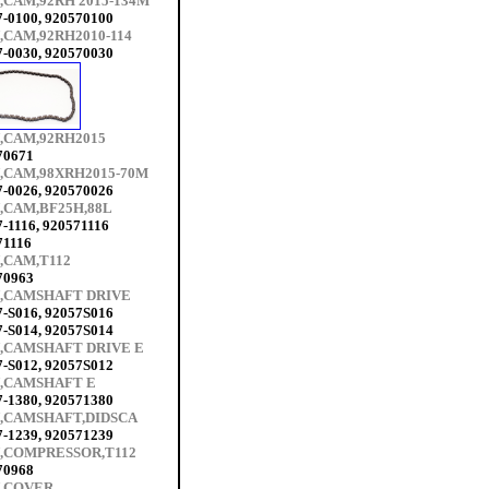
,CAM,92RH 2015-134M
7-0100, 920570100
,CAM,92RH2010-114
7-0030, 920570030
,CAM,92RH2015
70671
,CAM,98XRH2015-70M
7-0026, 920570026
,CAM,BF25H,88L
-1116, 920571116
71116
,CAM,T112
70963
,CAMSHAFT DRIVE
7-S016, 92057S016
7-S014, 92057S014
,CAMSHAFT DRIVE E
7-S012, 92057S012
,CAMSHAFT E
7-1380, 920571380
,CAMSHAFT,DIDSCA
7-1239, 920571239
,COMPRESSOR,T112
70968
,COVER