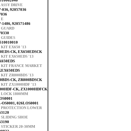
10062040
 ASSY DRIVE
7-036, 92057036
7036
 E
7-1486, 920571486
 GUARD
70330
 GUIDES
10010010
KIT EX650 '13
0EDS-CK, EX650EDSCK
 KIT EX650EDS '13
X650EDS
 KIT FRANCE MARKET
KEX650EDS
 KIT ZR800BDS '13
0BDS-CK, ZR800BDSCK
 KIT ZX1000HDF '13
00HDF-CK, ZX1000HDFCK
 LOCK 1800MM
OS0001
L-OS0001, 026LOS0001
N PROTECTION LOWER
63120
 SLIDING SHOE
63190
 STICKER 20-30MM