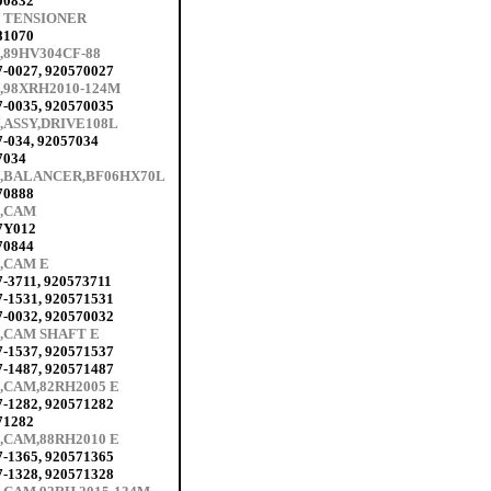
00832
 TENSIONER
81070
,89HV304CF-88
7-0027, 920570027
,98XRH2010-124M
7-0035, 920570035
,ASSY,DRIVE108L
7-034, 92057034
7034
,BALANCER,BF06HX70L
70888
,CAM
7Y012
70844
,CAM E
-3711, 920573711
7-1531, 920571531
7-0032, 920570032
,CAM SHAFT E
7-1537, 920571537
7-1487, 920571487
,CAM,82RH2005 E
7-1282, 920571282
71282
,CAM,88RH2010 E
7-1365, 920571365
7-1328, 920571328