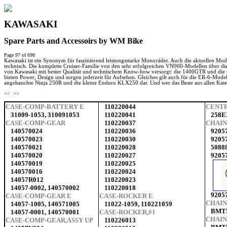
KAWASAKI
Spare Parts and Accessoirs by WM Bike
Page 97 of 698
Kawasaki ist ein Synonym für faszinierend leistungsstarke Motorräder. Auch die aktuellen Mod
technisch. Die komplette Cruiser-Familie von den sehr erfolgreichen VN900-Modellen über die
von Kawasaki mit bester Qualität und technischem Know-how versorgt: die 1400GTR und die no
bieten Power, Design und sorgen jederzeit für Aufsehen. Gleiches gilt auch für die ER-6-Model
angehauchte Ninja 250R und die kleine Enduro KLX250 dar. Und wer das Beste aus allen Kategor
<<
>>
CASE-COMP-BATTERY E
110220044
CENTR
31009-1053, 310091053
110220041
258E
CASE-COMP-GEAR
110220037
CHAIN
140570024
110220036
9205
140570023
110220030
9205
140570021
110220028
5088
140570020
110220027
9205
140570019
110220025
140570016
110220024
14057R012
110220023
14057-0002, 140570002
110220018
9205
CASE-COMP-GEAR E
CASE-ROCKER E
CHAIN
14057-1005, 140571005
11022-1059, 110221059
BMT5
14057-0001, 140570001
CASE-ROCKER,#1
CHAIN
CASE-COMP-GEAR,ASSY UP
110226013