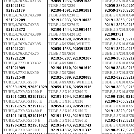
TUBE,4.76X8.74X135
92059-1033, 920591033
TUBE,5.8X10.8X3
921921182
TUBE,4X9X220
92059-3886, 920
921921179
92190-1091, 921901091
92059-3790, 920
TUBE,4.76X8.74X200
TUBE,4X9X230 E
TUBE,5.8X10.8X4
921921209
92191-0033, 921910033
92191-3853, 921
TUBE,4.76X8.74X35
TUBE,4X9X276 E
92191-3825, 921
921921372
92190-1444, 921901444
TUBE,5.8X10.8X4
TUBE,4.76X8.74X380
TUBE,4X9X420 B2
921903751
921921331
92059-1820, 920591820
92190-3751, 921
TUBE,4.76X8.74X395
TUBE,4X9X500,WHITE
TUBE,5.8X10.8X4
921921221
92059-1533, 920591533
92191-3872, 921
TUBE,4.76X8.74X75
TUBE,4X9X610
TUBE,5.8X10.8X4
921921220
92192-0207, 921920207
92190-3870, 921
TUBE,4.77X10.3X432
TUBE,4X9X80 E
TUBE,5.8X10.8X5
921921909
92190-1610, 921901610
92190-3846, 921
TUBE,4.77X10.3X50
TUBE,4X9X860
TUBE,5.8X10.8X
921921548
92192-0089, 921920089
92192-0222, 921
TUBE,4.7X8.5X900
TUBE,4X9X935,WHITE E
TUBE,5.8X10.8X5
92059-1929, 920591929
92059-1916, 920591916
92190-3893, 921
TUBE,4.7X9.5X1000 E
TUBE,5.3X10.3X200 E
TUBE,5.8X10.8X5
92191-1292, 921911292
92191-1694, 921911694
92190-1180, 921
TUBE,4.7X9.5X1100 E
TUBE,5.3X10.5X130
92190-3765, 921
92191-1525, 921911525
92059-1393, 920591393
TUBE,5.8X10.8X5
TUBE,4.7X9.5X1480 E
TUBE,5.3X10.5X150 E
92191-3829, 921
92191-1615, 921911615
92191-1331, 921911331
TUBE,5.8X10.8X5
TUBE,4.7X9.5X350 E
TUBE,5.3X10.5X160 E
92192-0182, 921
92190-1022, 921901022
92191-1743, 921911743
TUBE,5.8X10.8X6
TUBE,4.7X9.5X600 E
92191-1332, 921911332
92190-3917, 921