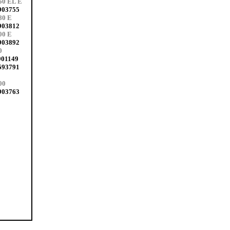
50 EL E
903755
80 E
903812
00 E
903892
0
901149
593791
00
903763