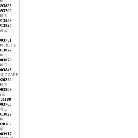
80
593886
593790
00 E
913853
913825
60 E
903751
80,RET E
913872
90 E
903870
00 E
903846
515,GUARD
920222
40 E
903893
5 E
901180
903765
70 E
913829
80
920182
50
903917