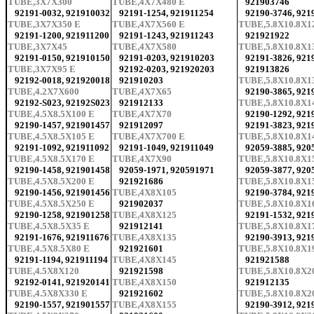
TUBE,3X7X300
TUBE,4X7X480 E
921903746
92191-0032, 921910032
92191-1254, 921911254
92190-3746, 921
TUBE,3X7X350 E
TUBE,4X7X560 E
TUBE,5.8X10.8X1
92191-1200, 921911200
92191-1243, 921911243
921921922
TUBE,3X7X45
TUBE,4X7X580
TUBE,5.8X10.8X1
92191-0150, 921910150
92191-0203, 921910203
92191-3826, 921
TUBE,3X7X95 E
92192-0203, 921920203
921913826
92192-0018, 921920018
921910203
TUBE,5.8X10.8X1
TUBE,4.2X7X600
TUBE,4X7X65
92190-3865, 921
92192-S023, 92192S023
921912133
TUBE,5.8X10.8X1
TUBE,4.5X8.5X100 E
TUBE,4X7X70
92190-1292, 921
92190-1457, 921901457
921912097
92191-3823, 921
TUBE,4.5X8.5X105 E
TUBE,4X7X700 E
TUBE,5.8X10.8X1
92191-1092, 921911092
92191-1049, 921911049
92059-3885, 920
TUBE,4.5X8.5X170 E
TUBE,4X7X90
TUBE,5.8X10.8X1
92190-1458, 921901458
92059-1971, 920591971
92059-3877, 920
TUBE,4.5X8.5X200 E
921921686
TUBE,5.8X10.8X1
92190-1456, 921901456
TUBE,4X8X105
92190-3784, 921
TUBE,4.5X8.5X250 E
921902037
TUBE,5.8X10.8X1
92190-1258, 921901258
TUBE,4X8X125
92191-1532, 921
TUBE,4.5X8.5X35 E
921912141
TUBE,5.8X10.8X1
92191-1676, 921911676
TUBE,4X8X135
92190-3913, 921
TUBE,4.5X8.5X80 E
921921601
TUBE,5.8X10.8X1
92191-1194, 921911194
TUBE,4X8X145
921921588
TUBE,4.5X8X120
921921598
TUBE,5.8X10.8X2
92192-0141, 921920141
TUBE,4X8X150
921912135
TUBE,4.5X8X330 E
921921602
TUBE,5.8X10.8X2
92190-1557, 921901557
TUBE,4X8X155
92190-3912, 921