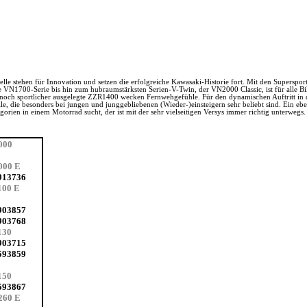
elle stehen für Innovation und setzen die erfolgreiche Kawasaki-Historie fort. Mit den Superspo
 VN1700-Serie bis hin zum hubraumstärksten Serien-V-Twin, der VN2000 Classic, ist für alle Bi
ch sportlicher ausgelegte ZZR1400 wecken Fernwehgefühle. Für den dynamischen Auftritt in de
le, die besonders bei jungen und junggebliebenen (Wieder-)einsteigern sehr beliebt sind. Ein eb
ien in einem Motorrad sucht, der ist mit der sehr vielseitigen Versys immer richtig unterwegs.
000
000 E
913736
100 E
903857
903768
130
903715
593859
150
593867
260 E