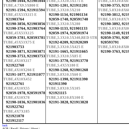
92190-1044, 921901044
TUBE,5.3X10.5X175 E
TUBE,5.8X10.8X6
TUBE,4.7X9.5X800 E
92191-1201, 921911201
92190-3755, 921
92191-1594, 921911594
TUBE,5.3X10.5X210
TUBE,5.8X10.8X6
TUBE,45X53X115 E
92190-1134, 921901134
92190-3812, 921
921903764
92059-1740, 920591740
TUBE,5.8X10.8X7
92190-3856, 921903856
TUBE,5.3X10.5X280
92190-3892, 921
92190-3764, 921903764
92190-1133, 921901133
TUBE,5.8X10.8X8
TUBE,45X53X125
92059-1974, 920591974
92190-1149, 921
92059-3781, 920593781
TUBE,5.3X10.5X340,RED STR
92059-3791, 920
TUBE,45X53X75 E
92192-0209, 921920209
920593791
921903753
TUBE,5.3X10.5X425 E
TUBE,5.8X10.8X8
92190-3871, 921903871
92191-1665, 921911665
92190-3763, 921
92190-3753, 921903753
TUBE,5.3X10.5X85 E
TUBE,4X10X117
92191-3770, 921913770
921922760
TUBE,5.4X5X180 E
TUBE,4X10X266 E
92190-1268, 921901268
92191-1077, 921911077
TUBE,5.8X10.3X60 E
TUBE,4X10X452
92191-1390, 921911390
921922761
921911390
TUBE,4X10X55
TUBE,5.8X10.5X105
92059-1978, 920591978
921921115
TUBE,4X10X78
TUBE,5.8X10.8X100 E
92190-1036, 921901036
92191-3828, 921913828
921922762
TUBE,4X7X185
921921070
921912117
back
AGB
|
Recall
|
Privacy
|
About
|