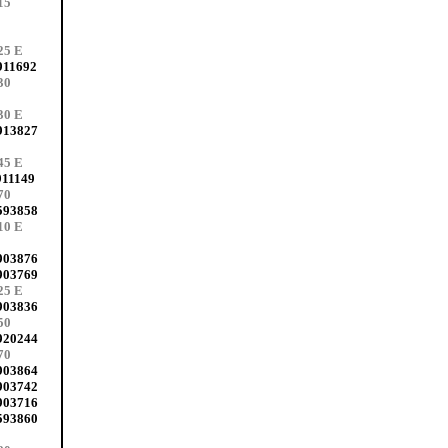
15
25 E
911692
30
30 E
913827
45 E
911149
70
593858
10 E
903876
903769
25 E
903836
50
920244
70
903864
903742
903716
593860