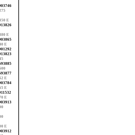
903746
275
350 E
913826
380 E
903865
40 E
901292
913823
45
593885
500
593877
52 E
903784
65 E
911532
70 E
903913
90
00
00 E
903912