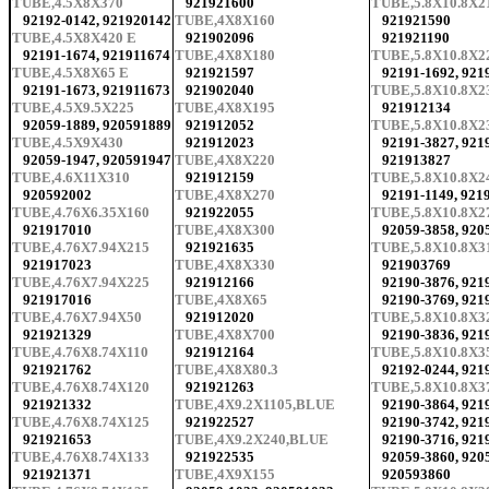
TUBE,4.5X8X370
921921600
TUBE,5.8X10.8X2
92192-0142, 921920142
TUBE,4X8X160
921921590
TUBE,4.5X8X420 E
921902096
921921190
92191-1674, 921911674
TUBE,4X8X180
TUBE,5.8X10.8X2
TUBE,4.5X8X65 E
921921597
92191-1692, 921
92191-1673, 921911673
921902040
TUBE,5.8X10.8X2
TUBE,4.5X9.5X225
TUBE,4X8X195
921912134
92059-1889, 920591889
921912052
TUBE,5.8X10.8X2
TUBE,4.5X9X430
921912023
92191-3827, 921
92059-1947, 920591947
TUBE,4X8X220
921913827
TUBE,4.6X11X310
921912159
TUBE,5.8X10.8X2
920592002
TUBE,4X8X270
92191-1149, 921
TUBE,4.76X6.35X160
921922055
TUBE,5.8X10.8X2
921917010
TUBE,4X8X300
92059-3858, 920
TUBE,4.76X7.94X215
921921635
TUBE,5.8X10.8X3
921917023
TUBE,4X8X330
921903769
TUBE,4.76X7.94X225
921912166
92190-3876, 921
921917016
TUBE,4X8X65
92190-3769, 921
TUBE,4.76X7.94X50
921912020
TUBE,5.8X10.8X3
921921329
TUBE,4X8X700
92190-3836, 921
TUBE,4.76X8.74X110
921912164
TUBE,5.8X10.8X3
921921762
TUBE,4X8X80.3
92192-0244, 921
TUBE,4.76X8.74X120
921921263
TUBE,5.8X10.8X3
921921332
TUBE,4X9.2X1105,BLUE
92190-3864, 921
TUBE,4.76X8.74X125
921922527
92190-3742, 921
921921653
TUBE,4X9.2X240,BLUE
92190-3716, 921
TUBE,4.76X8.74X133
921922535
92059-3860, 920
921921371
TUBE,4X9X155
920593860