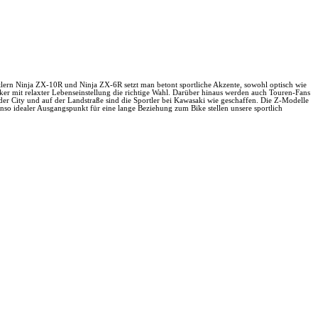
rtlern Ninja ZX-10R und Ninja ZX-6R setzt man betont sportliche Akzente, sowohl optisch wie
ker mit relaxter Lebenseinstellung die richtige Wahl. Darüber hinaus werden auch Touren-Fans
r City und auf der Landstraße sind die Sportler bei Kawasaki wie geschaffen. Die Z-Modelle
enso idealer Ausgangspunkt für eine lange Beziehung zum Bike stellen unsere sportlich