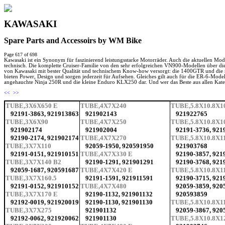
KAWASAKI
Spare Parts and Accessoirs by WM Bike
Page 617 of 698
Kawasaki ist ein Synonym für faszinierend leistungsstarke Motorräder. Auch die aktuellen Mod
technisch. Die komplette Cruiser-Familie von den sehr erfolgreichen VN900-Modellen über die
von Kawasaki mit bester Qualität und technischem Know-how versorgt: die 1400GTR und die no
bieten Power, Design und sorgen jederzeit für Aufsehen. Gleiches gilt auch für die ER-6-Model
angehauchte Ninja 250R und die kleine Enduro KLX250 dar. Und wer das Beste aus allen Kategor
<<
>>
TUBE,3X6X650 E
TUBE,4X7X240
TUBE,5.8X10.8X1
92191-3863, 921913863
921902143
921922765
TUBE,3X6X90
TUBE,4X7X250
TUBE,5.8X10.8X1
921902174
921902004
92191-3736, 921
92190-2174, 921902174
TUBE,4X7X270
TUBE,5.8X10.8X1
TUBE,3X7X110
92059-1950, 920591950
921903768
92191-0151, 921910151
TUBE,4X7X330 E
92190-3857, 921
TUBE,3X7X140 B2
92190-1291, 921901291
92190-3768, 921
92059-1687, 920591687
TUBE,4X7X420 E
TUBE,5.8X10.8X1
TUBE,3X7X160.5
92191-1591, 921911591
92190-3715, 921
92191-0152, 921910152
TUBE,4X7X480
92059-3859, 920
TUBE,3X7X170 E
92190-1132, 921901132
920593859
92192-0019, 921920019
92190-1130, 921901130
TUBE,5.8X10.8X1
TUBE,3X7X275
921901132
92059-3867, 920
92192-0062, 921920062
921901130
TUBE,5.8X10.8X1