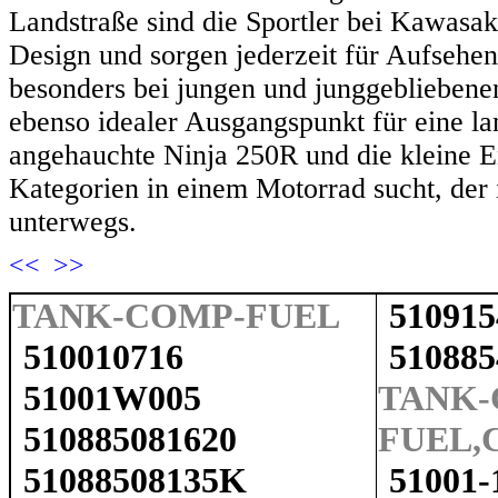
Landstraße sind die Sportler bei Kawasa
Design und sorgen jederzeit für Aufsehen
besonders bei jungen und junggebliebenen
ebenso idealer Ausgangspunkt für eine la
angehauchte Ninja 250R und die kleine 
Kategorien in einem Motorrad sucht, der i
unterwegs.
<<
>>
TANK-COMP-FUEL
51091
510010716
51088
51001W005
TANK-
510885081620
FUEL,C
51088508135K
51001-