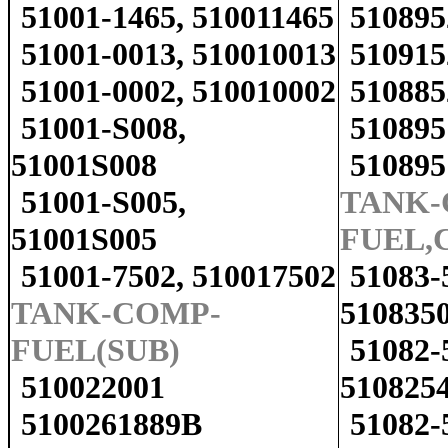
51001-1465, 510011465
51089
51001-0013, 510010013
51091
51001-0002, 510010002
51088
51001-S008,
51089
51001S008
51089
51001-S005,
TANK-
51001S005
FUEL,C
51001-7502, 510017502
51083-
TANK-COMP-
510835
FUEL(SUB)
51082-
510022001
510825
5100261889B
51082-