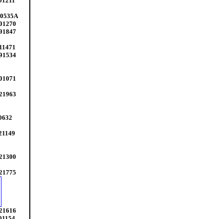
01211
20535A
501270
091847
11471
091534
501071
021963
0632
21149
021300
021775
021616
01154