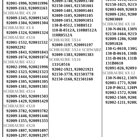
92009-3740, 920093740
92001-1996, 920011996
92150-1025, 921
92150-1661, 921501661
92009-1163, 920091163
92003-069, 92003
92009-1401, 920091401
SCHRAUBE 4X 20
92009-1261, 920
92009-1105, 920091105
92009-1345, 920091345
92003069
92009-1051, 920091051
92009-1304, 920091304
SCHRAUBE 6X 10
130-B-0512, 130B0512
SCHRAUBE 4X 8
130-N-0610, 130
110-R-0512A, 110R0512A
92009-1324, 920091324
92150-1664, 921
110R0512A
SCHRAUBE 4X10
92009-1286, 920
SCHRAUBE 5X14
92001-1532, 920011532
92091026
92009-1197, 920091197
920092292
130-G-0610, 130
SCHRAUBE 5X14 SCHWARZ
92009-1843, 920091843
130-B-0610, 130
92009-1383, 920091383
92009-1074, 920091074
131-B-0610, 131
SCHRAUBE 5X16
SCHRAUBE 4X12
131B0610
131G0516
92002-1996, 920021996
92091-026, 92091
92002-1921, 920021921
92002-1323, 920021323
SCHRAUBE 6X 12
92150-3778, 921503778
92009-1444, 920091444
130-N-0612, 130
92150-1160, 921501160
92009-1395, 920091395
92001-1771, 9200
92009-1381, 920091381
120-P-0612, 120P
SCHRAUBE 4X14
92002-1572, 920
92009-1503, 920091503
92002-1569, 920
92009-1429, 920091429
92002-1211, 9200
SCHRAUBE 4X18
92009-3782, 920093782
92009-1446, 920091446
92009-1355, 920091355
SCHRAUBE 4X20
92009-1897, 920091897
92009-1297, 920091297