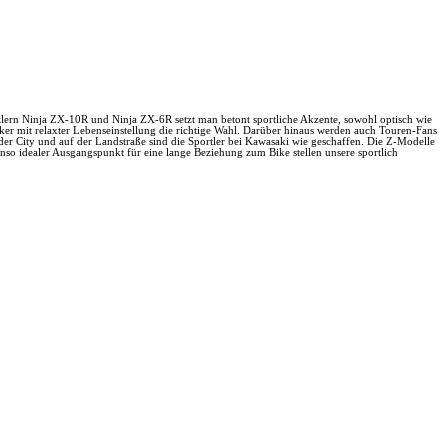
rtlern Ninja ZX-10R und Ninja ZX-6R setzt man betont sportliche Akzente, sowohl optisch wie
ker mit relaxter Lebenseinstellung die richtige Wahl. Darüber hinaus werden auch Touren-Fans
r City und auf der Landstraße sind die Sportler bei Kawasaki wie geschaffen. Die Z-Modelle
enso idealer Ausgangspunkt für eine lange Beziehung zum Bike stellen unsere sportlich