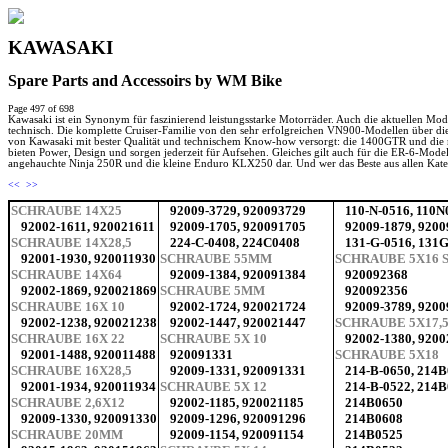
KAWASAKI
Spare Parts and Accessoirs by WM Bike
Page 497 of 698
Kawasaki ist ein Synonym für faszinierend leistungsstarke Motorräder. Auch die aktuellen Mod
technisch. Die komplette Cruiser-Familie von den sehr erfolgreichen VN900-Modellen über die
von Kawasaki mit bester Qualität und technischem Know-how versorgt: die 1400GTR und die no
bieten Power, Design und sorgen jederzeit für Aufsehen. Gleiches gilt auch für die ER-6-Model
angehauchte Ninja 250R und die kleine Enduro KLX250 dar. Und wer das Beste aus allen Kategor
<<
>>
SCHRAUBE 14X25
92009-3729, 920093729
110-N-0516, 110N
92002-1611, 920021611
92009-1705, 920091705
92009-1879, 920
SCHRAUBE 14X28,5
224-C-0408, 224C0408
131-G-0516, 131
92001-1930, 920011930
SCHRAUBE 55MM
SCHRAUBE 5X16
SCHRAUBE 14X64
92009-1384, 920091384
920092368
92002-1869, 920021869
SCHRAUBE 5MM
920092356
SCHRAUBE 16X 10
92002-1724, 920021724
92009-3789, 920
92002-1238, 920021238
92002-1447, 920021447
SCHRAUBE 5X17,
SCHRAUBE 16X 22
SCHRAUBE 5X 10
92002-1380, 920
92001-1488, 920011488
920091331
SCHRAUBE 5X18
SCHRAUBE 16X28,5
92009-1331, 920091331
214-B-0650, 214
92001-1934, 920011934
SCHRAUBE 5X 12
214-B-0522, 214
SCHRAUBE 2,6X12
92002-1185, 920021185
214B0650
92009-1330, 920091330
92009-1296, 920091296
214B0608
SCHRAUBE 20MM
92009-1154, 920091154
214B0525