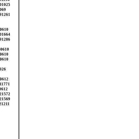
501025
069
091261
N0610
501664
091286
G0610
B0610
B0610
026
N0612
11771
0612
021572
021569
21211