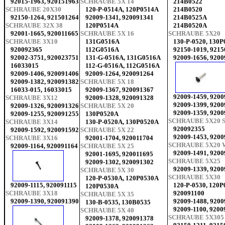
92015-1963, 920151963
SCHRAUBE 5X 14
214B0522
SCHRAUBE 20X30
120-P-0514A, 120P0514A
214B0520
92150-1264, 921501264
92009-1341, 920091341
214B0525A
SCHRAUBE 32X 38
120P0514A
214B0520A
92001-1665, 920011665
SCHRAUBE 5X 16
SCHRAUBE 5X20
SCHRAUBE 3X10
131G0516A
130-P-0520, 130P
920092365
112G0516A
92150-1019, 921
92002-3751, 920023751
131-G-0516A, 131G0516A
92009-1656, 920
16033015
112-G-0516A, 112G0516A
92009-1406, 920091406
92009-1264, 920091264
92009-1382, 920091382
SCHRAUBE 5X 18
16033-015, 16033015
92009-1367, 920091367
92009-1459, 920
SCHRAUBE 3X12
92009-1328, 920091328
92009-1399, 920
92009-1326, 920091326
SCHRAUBE 5X 20
92009-1359, 920
92009-1255, 920091255
130P0520A
SCHRAUBE 5X20
SCHRAUBE 3X14
130-P-0520A, 130P0520A
920092355
92009-1592, 920091592
SCHRAUBE 5X 22
92009-1453, 920
SCHRAUBE 3X16
92001-1704, 920011704
SCHRAUBE 5X20 
92009-1164, 920091164
SCHRAUBE 5X 25
92009-1491, 920
92001-1695, 920011695
SCHRAUBE 5X25
92009-1302, 920091302
92009-1339, 920
SCHRAUBE 5X 30
SCHRAUBE 5X30
120-P-0530A, 120P0530A
92009-1115, 920091115
120-P-0530, 120P
120P0530A
SCHRAUBE 3X18
920091100
SCHRAUBE 5X 35
92009-1390, 920091390
92009-1488, 920
130-B-0535, 130B0535
92009-1100, 9200
SCHRAUBE 5X 40
SCHRAUBE 5X305
92009-1378, 920091378