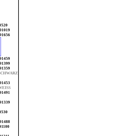
0520
501019
091656
091459
091399
091359
 SCHWARZ
091453
WEISS
091491
091339
0530
091488
91100