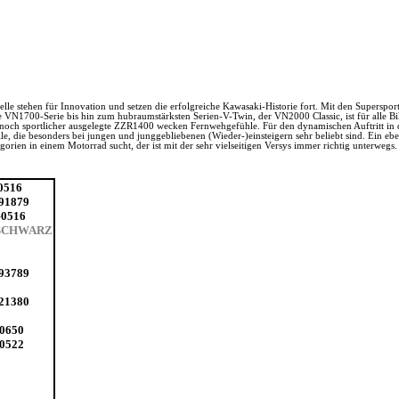
elle stehen für Innovation und setzen die erfolgreiche Kawasaki-Historie fort. Mit den Superspo
 VN1700-Serie bis hin zum hubraumstärksten Serien-V-Twin, der VN2000 Classic, ist für alle Bi
ch sportlicher ausgelegte ZZR1400 wecken Fernwehgefühle. Für den dynamischen Auftritt in de
le, die besonders bei jungen und junggebliebenen (Wieder-)einsteigern sehr beliebt sind. Ein eb
ien in einem Motorrad sucht, der ist mit der sehr vielseitigen Versys immer richtig unterwegs.
0516
091879
G0516
 SCHWARZ
093789
5
021380
B0650
B0522