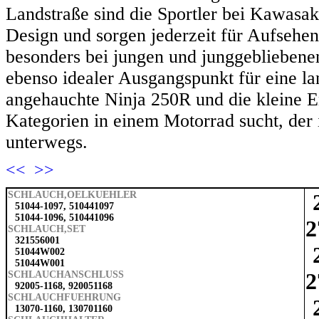
Landstraße sind die Sportler bei Kawasa
Design und sorgen jederzeit für Aufsehen
besonders bei jungen und junggebliebenen
ebenso idealer Ausgangspunkt für eine la
angehauchte Ninja 250R und die kleine 
Kategorien in einem Motorrad sucht, der i
unterwegs.
<<
>>
SCHLAUCH,OELKUEHLER
51044-1097, 510441097
51044-1096, 510441096
2
SCHLAUCH,SET
321556001
51044W002
51044W001
2
SCHLAUCHANSCHLUSS
92005-1168, 920051168
SCHLAUCHFUEHRUNG
13070-1160, 130701160