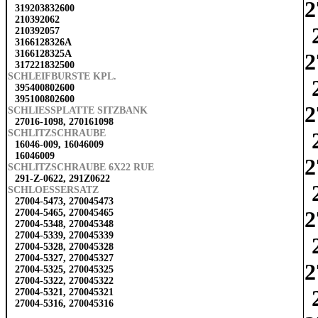
2
319203832600
210392062
210392057
3166128326A
3166128325A
2
317221832500
SCHLEIFBURSTE KPL.
395400802600
395100802600
2
SCHLIESSPLATTE SITZBANK
27016-1098, 270161098
SCHLITZSCHRAUBE
16046-009, 16046009
16046009
2
SCHLITZSCHRAUBE 6X22 RUE
291-Z-0622, 291Z0622
SCHLOESSERSATZ
27004-5473, 270045473
2
27004-5465, 270045465
27004-5348, 270045348
27004-5339, 270045339
27004-5328, 270045328
27004-5327, 270045327
2
27004-5325, 270045325
27004-5322, 270045322
27004-5321, 270045321
27004-5316, 270045316