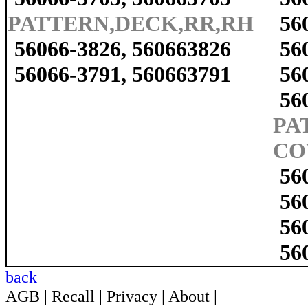
PATTERN,DECK,RR,RH
56
56066-3826, 560663826
56
56066-3791, 560663791
56
56
PA
CO
56
56
56
56
back
AGB
|
Recall
|
Privacy
|
About
|