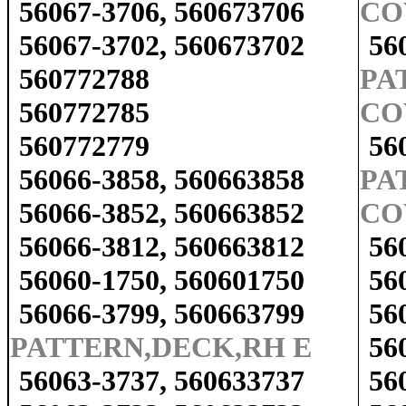
56067-3706, 560673706
CO
56067-3702, 560673702
56
560772788
PA
560772785
CO
560772779
56
56066-3858, 560663858
PA
56066-3852, 560663852
CO
56066-3812, 560663812
56
56060-1750, 560601750
56
56066-3799, 560663799
56
PATTERN,DECK,RH E
56
56063-3737, 560633737
56