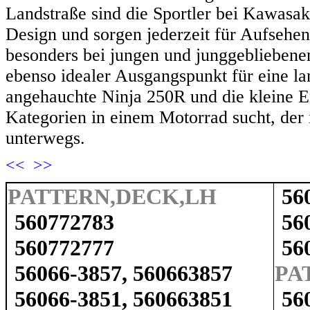
Landstraße sind die Sportler bei Kawasa
Design und sorgen jederzeit für Aufsehen
besonders bei jungen und junggebliebenen
ebenso idealer Ausgangspunkt für eine la
angehauchte Ninja 250R und die kleine 
Kategorien in einem Motorrad sucht, der i
unterwegs.
<<
>>
PATTERN,DECK,LH
56
560772783
56
560772777
56
56066-3857, 560663857
PA
56066-3851, 560663851
56