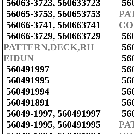
56063-3723, 560633723
56
56065-3753, 560653753
PA
56066-3741, 560663741
CO
56066-3729, 560663729
56
PATTERN,DECK,RH
56
EIDUN
56
560491997
56
560491995
56
560491994
56
560491891
56
56049-1997, 560491997
56
56049-1995, 560491995
PA