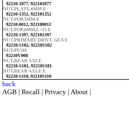
92210-1077, 922101077
NUT,PLATE,6MM E
92210-1352, 922101352
NUT,POP,5MM E
92210-0012, 922100012
NUT,POP,6MM,L=15 E
92210-1397, 922101397
NUT,PRIMARY DRIVE GEA E
92210-S102, 92210S102
NUT,PUSH
92210V008
NUT,REAR AXLE
92210-S181, 92210S181
NUT,REAR AXLE E
92210-S110, 92210S110
back
AGB
|
Recall
|
Privacy
|
About
|