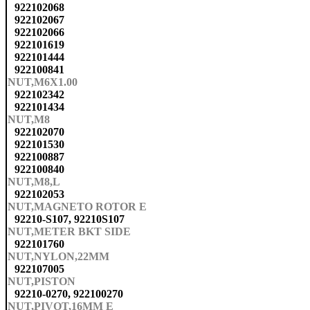
922102068
922102067
922102066
922101619
922101444
922100841
NUT,M6X1.00
922102342
922101434
NUT,M8
922102070
922101530
922100887
922100840
NUT,M8,L
922102053
NUT,MAGNETO ROTOR E
92210-S107, 92210S107
NUT,METER BKT SIDE
922101760
NUT,NYLON,22MM
922107005
NUT,PISTON
92210-0270, 922100270
NUT,PIVOT,16MM E