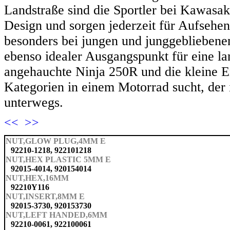
Landstraße sind die Sportler bei Kawasa
Design und sorgen jederzeit für Aufsehen
besonders bei jungen und junggebliebenen
ebenso idealer Ausgangspunkt für eine la
angehauchte Ninja 250R und die kleine 
Kategorien in einem Motorrad sucht, der i
unterwegs.
<<
>>
NUT,GLOW PLUG,4MM E
92210-1218, 922101218
NUT,HEX PLASTIC 5MM E
92015-4014, 920154014
NUT,HEX,16MM
92210Y116
NUT,INSERT,8MM E
92015-3730, 920153730
NUT,LEFT HANDED,6MM
92210-0061, 922100061