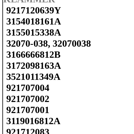
9217120639Y
3154018161A
3155015338A
32070-038, 32070038
3166666812B
3172098163A
3521011349A
921707004
921707002
921707001
3119016812A
921712083