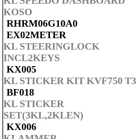
KL SPEEDO DASHBOARD
KOSO
RHRM06G10A0
EX02METER
KL STEERINGLOCK
INCL2KEYS
KX005
KL STICKER KIT KVF750 T3
BF018
KL STICKER
SET(3KL,2KLEN)
KX006
KLAMMER