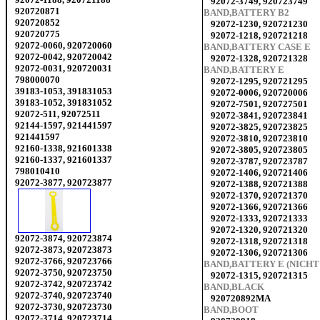
92072-3749, 920723749
920720871
BAND,BATTERY B2
920720852
92072-1230, 920721230
920720775
92072-1218, 920721218
92072-0060, 920720060
BAND,BATTERY CASE E
92072-0042, 920720042
92072-1328, 920721328
92072-0031, 920720031
BAND,BATTERY E
798000070
92072-1295, 920721295
39183-1053, 391831053
92072-0006, 920720006
39183-1052, 391831052
92072-7501, 920727501
92072-511, 92072511
92072-3841, 920723841
92144-1597, 921441597
92072-3825, 920723825
921441597
92072-3810, 920723810
92160-1338, 921601338
92072-3805, 920723805
92160-1337, 921601337
92072-3787, 920723787
798010410
92072-1406, 920721406
92072-3877, 920723877
92072-1388, 920721388
92072-1370, 920721370
92072-1366, 920721366
92072-1333, 920721333
92072-1320, 920721320
92072-3874, 920723874
92072-1318, 920721318
92072-3873, 920723873
92072-1306, 920721306
92072-3766, 920723766
BAND,BATTERY E (NICH
92072-3750, 920723750
92072-1315, 920721315
92072-3742, 920723742
BAND,BLACK
92072-3740, 920723740
920720892MA
92072-3730, 920723730
BAND,BOOT
92072-3714, 920723714