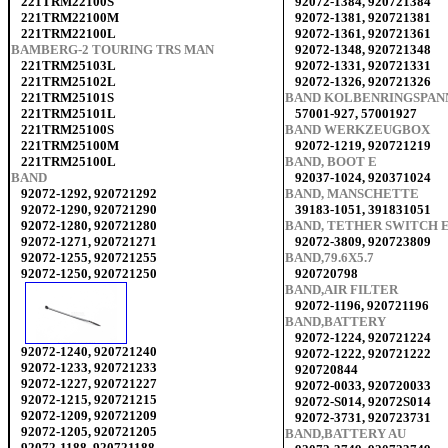
221TRM22100S
92072-1384, 920721384
221TRM22100M
92072-1381, 920721381
221TRM22100L
92072-1361, 920721361
BAMBERG-2 TOURING TRS MAN
92072-1348, 920721348
221TRM25103L
92072-1331, 920721331
221TRM25102L
92072-1326, 920721326
221TRM25101S
BAND KOLBENRINGSPAN
221TRM25101L
57001-927, 57001927
221TRM25100S
BAND WERKZEUGBOX
221TRM25100M
92072-1219, 920721219
221TRM25100L
BAND, BOOT E
BAND
92037-1024, 920371024
92072-1292, 920721292
BAND, MANSCHETTE
92072-1290, 920721290
39183-1051, 391831051
92072-1280, 920721280
BAND, TETHER SWITCH 
92072-1271, 920721271
92072-3809, 920723809
92072-1255, 920721255
BAND,79.6X5.7
92072-1250, 920721250
920720798
BAND,AIR FILTER
92072-1196, 920721196
BAND,BATTERY
92072-1224, 920721224
92072-1240, 920721240
92072-1222, 920721222
92072-1233, 920721233
920720844
92072-1227, 920721227
92072-0033, 920720033
92072-1215, 920721215
92072-S014, 92072S014
92072-1209, 920721209
92072-3731, 920723731
92072-1205, 920721205
BAND,BATTERY AU
92072-1188, 920721188