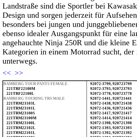
Landstraße sind die Sportler bei Kawasa
Design und sorgen jederzeit für Aufsehen
besonders bei jungen und junggebliebenen
ebenso idealer Ausgangspunkt für eine la
angehauchte Ninja 250R und die kleine 
Kategorien in einem Motorrad sucht, der i
unterwegs.
<<
>>
BAMBERG TOUR PANTS FEMALE
92072-3799, 920723799
221TRF22100M
92072-3793, 920723793
221TRF22100L
92072-3778, 920723778
BAMBERG TOURING TRS MALE
92072-1441, 920721441
221TRM23103L
92072-1438, 920721438
221TRM23101L
92072-1436, 920721436
221TRM23100S
92072-1417, 920721417
221TRM23100M
92072-1414, 920721414
221TRM23100L
92072-1398, 920721398
221TRM22102L
92072-1393, 920721393
221TRM22101L
92072-1392, 920721392