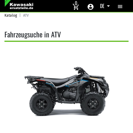
Skip to main content
0
DE
Katalog
ATV
Fahrzeugsuche in ATV